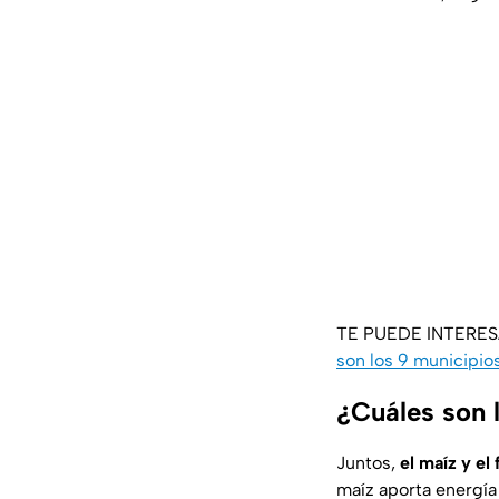
TE PUEDE INTERE
son los 9 municipio
¿Cuáles son l
Juntos,
el maíz y el f
maíz aporta energía 