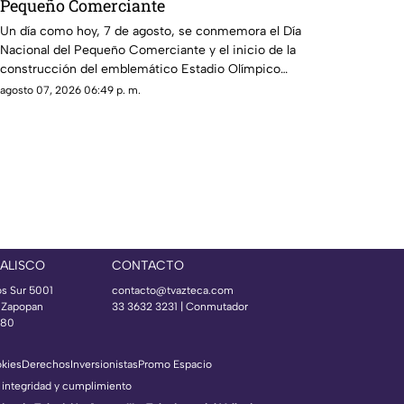
Pequeño Comerciante
Un día como hoy, 7 de agosto, se conmemora el Día
Nacional del Pequeño Comerciante y el inicio de la
construcción del emblemático Estadio Olímpico
Universitario.
agosto 07, 2026 06:49 p. m.
JALISCO
CONTACTO
os Sur 5001
contacto@tvazteca.com
s Zapopan
33 3632 3231 | Conmutador
080
okies
Derechos
Inversionistas
Promo Espacio
 integridad y cumplimiento