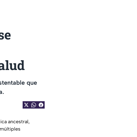
se
salud
stentable que
a.
nica ancestral,
múltiples