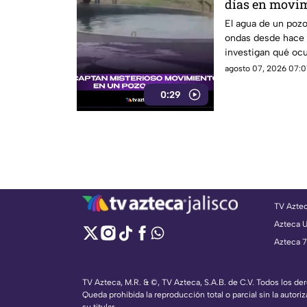
días en movim
por qué
El agua de un pozo
ondas desde hace v
investigan qué ocur
agosto 07, 2026 07:0
0:29
TV Azte
Azteca 
Azteca 7
TV Azteca, M.R. & ©, TV Azteca, S.A.B. de C.V. Todos los d
Queda prohibida la reproducción total o parcial sin la autoriz