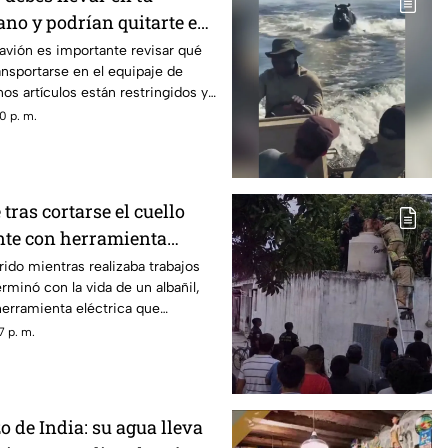
ano y podrían quitarte en
 avión es importante revisar qué
nsportarse en el equipaje de
os artículos están restringidos y
s durante los filtros de
0 p. m.
tras cortarse el cuello
nte con herramienta
ido mientras realizaba trabajos
rminó con la vida de un albañil,
erramienta eléctrica que
una falla y provocara una lesión de
7 p. m.
o de India: su agua lleva