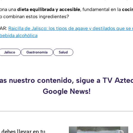
iona una
dieta equilibrada y accesible
, fundamental en la
coci
no combinan estos ingredientes?
SAR:
Raicilla de Jalisco: los tipos de agave y destilados que se
 bebida alcohólica
Jalisco
Gastronomía
Salud
das nuestro contenido, sigue a TV Aztec
Google News!
 debes llevar en tu