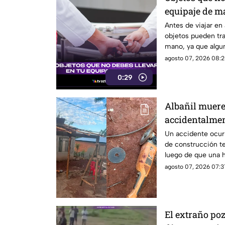
equipaje de m
el aeropuerto
Antes de viajar en
objetos pueden tra
mano, ya que algun
pueden ser retirado
agosto 07, 2026 08:2
seguridad.
0:29
Albañil muere 
accidentalme
eléctrica
Un accidente ocurr
de construcción te
luego de que una h
utilizaba sufriera 
agosto 07, 2026 07:3
gravedad.
El extraño poz