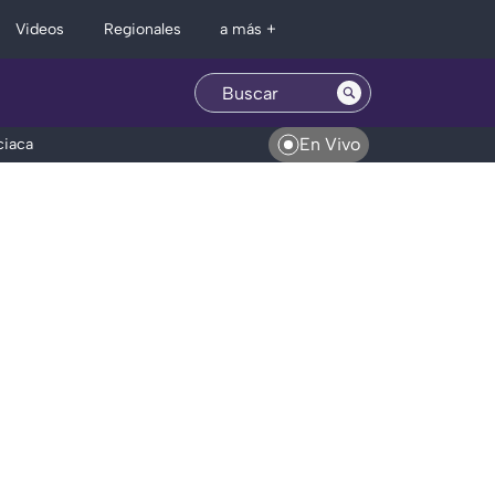
Regionales
Videos
a más +
En Vivo
ciaca