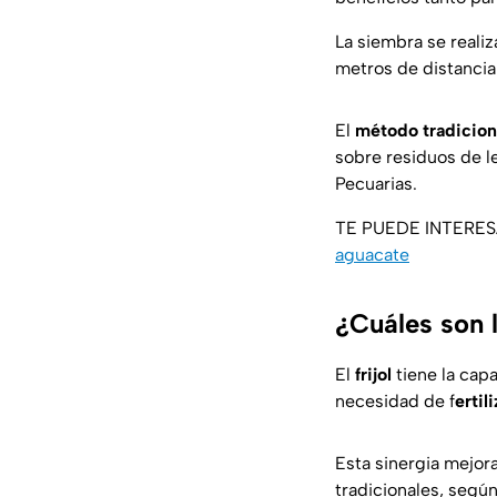
La siembra se reali
metros de distancia 
El
método tradicion
sobre residuos de l
Pecuarias.
TE PUEDE INTERE
aguacate
¿Cuáles son l
El
frijol
tiene la cap
necesidad de f
ertil
Esta sinergia mejora 
tradicionales, según