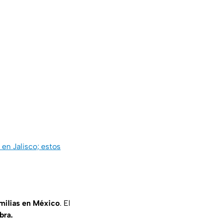
a en Jalisco; estos
milias en México
. El
bra.