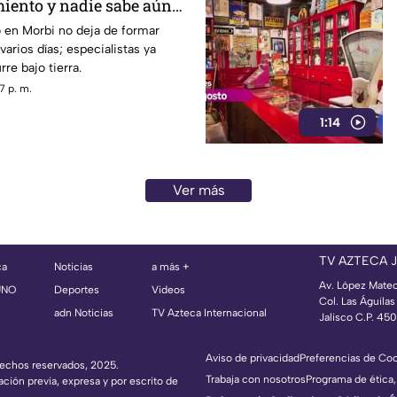
iento y nadie sabe aún
 en Morbi no deja de formar
arios días; especialistas ya
re bajo tierra.
7 p. m.
1:14
Ver más
TV AZTECA 
ca
Noticias
a más +
Av. López Mate
UNO
Deportes
Videos
Col. Las Águila
adn Noticias
TV Azteca Internacional
Jalisco C.P. 45
Aviso de privacidad
Preferencias de Co
erechos reservados, 2025.
Trabaja con nosotros
Programa de ética,
ación previa, expresa y por escrito de