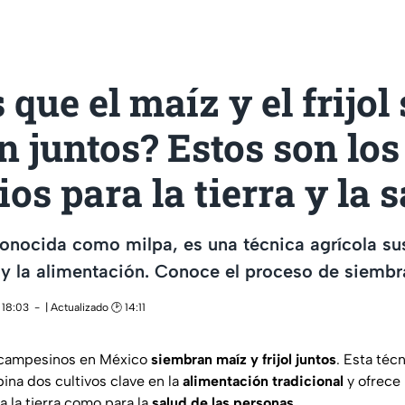
 que el maíz y el frijol 
n juntos? Estos son los
ios para la tierra y la 
conocida como milpa, es una técnica agrícola su
 y la alimentación. Conoce el proceso de siembr
 18:03
| Actualizado 🕑 14:11
 campesinos en México
siembran maíz y frijol juntos
. Esta téc
ina dos cultivos clave en la
alimentación tradicional
y ofrece 
a la tierra como para la
salud de las personas.