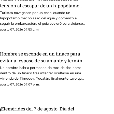
tensión al escapar de un hipopótamo
en un río de Botsuana
Turistas navegaban por un canal cuando un
hipopótamo macho salió del agua y comenzó a
seguir la embarcación; el guía aceleró para alejarse
del animal mientras una turista logró captar el
agosto 07, 2026 07:53 p. m.
momento.
Hombre se esconde en un tinaco para
evitar al esposo de su amante y termina
atrapado
Un hombre habría permanecido más de dos horas
dentro de un tinaco tras intentar ocultarse en una
vivienda de Timucuy, Yucatán; finalmente tuvo que
pedir ayuda para poder salir.
agosto 07, 2026 07:07 p. m.
¡Efemérides del 7 de agosto! Día del