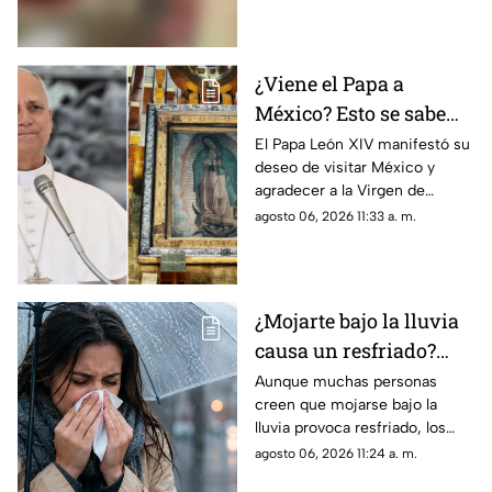
forma parte de la
investigación.
¿Viene el Papa a
México? Esto se sabe
sobre la posible visita
El Papa León XIV manifestó su
deseo de visitar México y
de León XIV
agradecer a la Virgen de
Guadalupe, aunque su agenda
agosto 06, 2026 11:33 a. m.
internacional aún impide
confirmar el viaje.
¿Mojarte bajo la lluvia
causa un resfriado?
Conoce la respuesta
Aunque muchas personas
creen que mojarse bajo la
lluvia provoca resfriado, los
especialistas explican qué
agosto 06, 2026 11:24 a. m.
ocurre realmente y por qué el