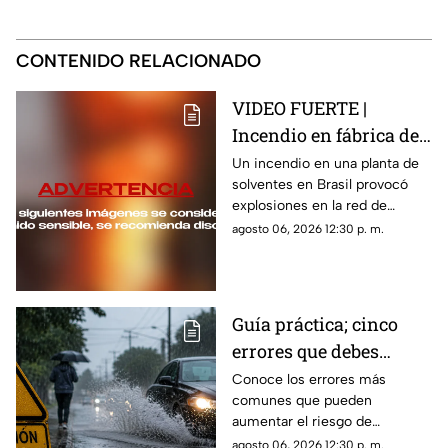
CONTENIDO RELACIONADO
VIDEO FUERTE |
Incendio en fábrica de
solventes provoca
Un incendio en una planta de
solventes en Brasil provocó
explosiones en
explosiones en la red de
alcantarillas de Brasil
alcantarillado. Un peatón
agosto 06, 2026 12:30 p. m.
resultó con quemaduras y la
emergencia movilizó a
decenas de bomberos.
Guía práctica; cinco
errores que debes
evitar para mantenerte
Conoce los errores más
comunes que pueden
seguro de las lluvias
aumentar el riesgo de
fuertes
accidentes durante las lluvias y
agosto 06, 2026 12:30 p. m.