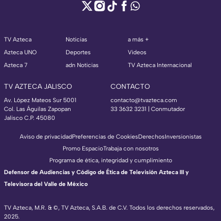
TV Azteca
Noticias
a más +
Azteca UNO
Deportes
Videos
Azteca 7
adn Noticias
TV Azteca Internacional
TV AZTECA JALISCO
CONTACTO
Av. López Mateos Sur 5001
contacto@tvazteca.com
Col. Las Águilas Zapopan
33 3632 3231 | Conmutador
Jalisco C.P. 45080
Aviso de privacidad
Preferencias de Cookies
Derechos
Inversionistas
Promo Espacio
Trabaja con nosotros
Programa de ética, integridad y cumplimiento
Defensor de Audiencias y Código de Ética de Televisión Azteca III y
Televisora del Valle de México
TV Azteca, M.R. & ©, TV Azteca, S.A.B. de C.V. Todos los derechos reservados,
2025.