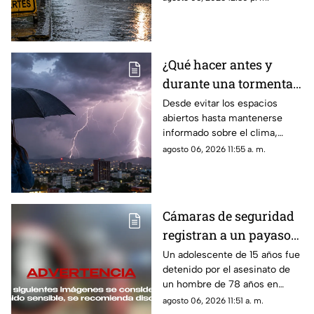
las recomendaciones para
protegerte y mantenerte
seguro.
¿Qué hacer antes y
durante una tormenta
eléctrica? Estas son las
Desde evitar los espacios
abiertos hasta mantenerse
recomendaciones
informado sobre el clima,
estas son las acciones que las
agosto 06, 2026 11:55 a. m.
autoridades aconsejan durante
una tormenta eléctrica.
Cámaras de seguridad
registran a un payaso
antes de un AS3S1N4T0
Un adolescente de 15 años fue
detenido por el asesinato de
en Illinois
un hombre de 78 años en
Illinois. Un video donde
agosto 06, 2026 11:51 a. m.
aparece disfrazado de payaso