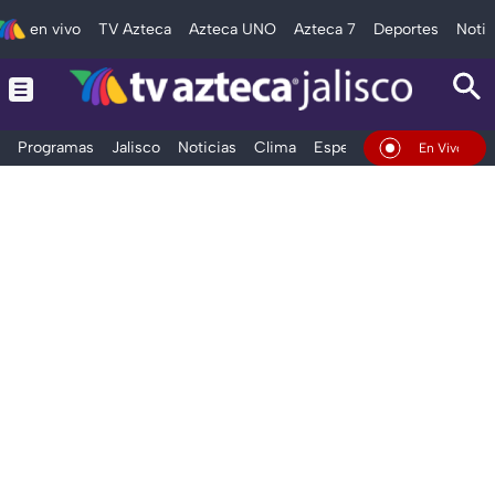
en vivo
TV Azteca
Azteca UNO
Azteca 7
Deportes
Notic
Programas
Jalisco
Noticias
Clima
Espectáculos
Deportes
En Vivo