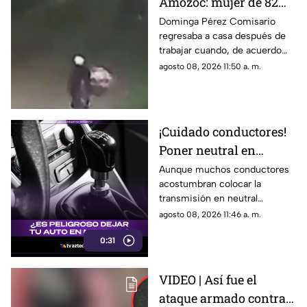
Amozoc: mujer de 82
años habría sido
Dominga Pérez Comisario
regresaba a casa después de
4sesinada tras vender
trabajar cuando, de acuerdo
cemitas
con vecinos, habría sido
agosto 08, 2026 11:50 a. m.
víctima de un asalto. El caso ha
generado indignación y
exigencias de justicia.
¡Cuidado conductores!
Poner neutral en
semáforos podría
Aunque muchos conductores
acostumbran colocar la
afectar tu auto
transmisión en neutral
automático
mientras esperan en un
agosto 08, 2026 11:46 a. m.
semáforo, hacerlo de manera
0:31
frecuente no siempre es
necesario y puede generar un
desgaste innecesario
VIDEO | Así fue el
dependiendo del vehículo y de
ataque armado contra
la situación.