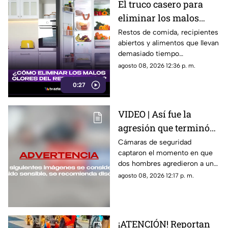
El truco casero para
eliminar los malos
olores del refrigerador
Restos de comida, recipientes
abiertos y alimentos que llevan
demasiado tiempo
almacenados pueden provocar
agosto 08, 2026 12:36 p. m.
malos olores en el refrigerador.
0:27
Un sencillo método casero
puede ayudar a mantenerlo
fresco.
VIDEO | Así fue la
agresión que terminó
en tragedia familiar en
Cámaras de seguridad
captaron el momento en que
Puebla
dos hombres agredieron a un
hombre, quien murió tras el
agosto 08, 2026 12:17 p. m.
ataque ocurrido en Puebla.
¡ATENCIÓN! Reportan