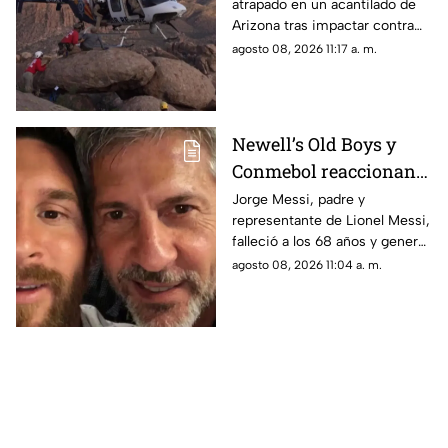
atrapado en un acantilado de
acantilado tras salto
Arizona tras impactar contra
BASE y lo sacan en
las rocas durante un salto
agosto 08, 2026 11:17 a. m.
helicóptero | VIDEO
BASE; así fue su rescate.
Newell’s Old Boys y
Conmebol reaccionan
ante la muerte de Jorge
Jorge Messi, padre y
representante de Lionel Messi,
Messi, padre de Lionel
falleció a los 68 años y generó
reacciones de organismos y
agosto 08, 2026 11:04 a. m.
clubes como la CONMEBOL y
Newell’s Old Boys, que
expresaron sus condolencias a
la familia del astro argentino.