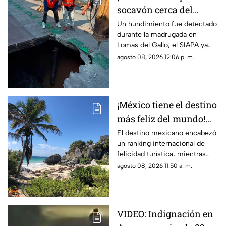
socavón cerca del
parque Luis Quintanar
Un hundimiento fue detectado
durante la madrugada en
en Guadalajara
Lomas del Gallo; el SIAPA ya
trabaja en la reparación y pide
agosto 08, 2026 12:06 p. m.
circular con precaución.
¡México tiene el destino
más feliz del mundo!
Tulum supera a Miami
El destino mexicano encabezó
un ranking internacional de
y Bora Bora
felicidad turística, mientras
Oaxaca también logró entrar al
agosto 08, 2026 11:50 a. m.
top 3.
VIDEO: Indignación en