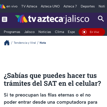
en vivo
TV Azteca
Azteca UNO
Azteca 7
Deportes
Notic
Programas
Jalisco
Noticias
Clima
Espectáculos
Deportes
En Vivo
Tendencia y Viral
Nota
¿Sabías que puedes hacer tus
trámites del SAT en el celular?
Si te preocupan las filas eternas o el no
poder entrar desde una computadora para