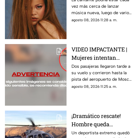
vez más cerca de lanzar
nuevo álbum
música nueva, luego de varios
años alejada de los discos.
agosto 08, 2026 11:28 a. m.
VIDEO IMPACTANTE |
Mujeres intentan
alcanzar su avión
Dos pasajeras llegaron tarde a
su vuelo y corrieron hasta la
después de perder el
pista del aeropuerto de Moscú
vuelo
para intentar alcanzar el avión.
agosto 08, 2026 11:25 a. m.
¡Dramático rescate!
Hombre queda
atrapado en un
Un deportista extremo quedó