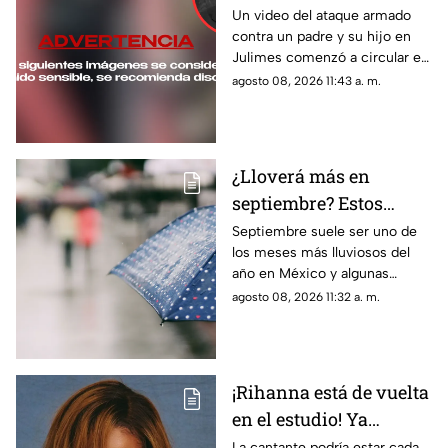
un padre y su hijo en
Un video del ataque armado
contra un padre y su hijo en
Julimes, Chihuahua
Julimes comenzó a circular en
redes; uno de ellos murió y la
agosto 08, 2026 11:43 a. m.
Fiscalía busca al presunto
responsable.
¿Lloverá más en
septiembre? Estos
estados de México
Septiembre suele ser uno de
los meses más lluviosos del
podrían recibir más
año en México y algunas
lluvias
regiones del país concentran
agosto 08, 2026 11:32 a. m.
históricamente mayores
precipitaciones.
¡Rihanna está de vuelta
en el estudio! Ya
prepara su esperado
La cantante podría estar cada