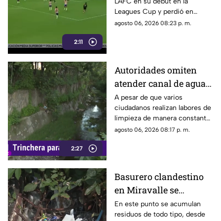
LAFC en su debut en la
su cobro en penales
Leagues Cup y perdió en
penales; Luis Romo fue
agosto 06, 2026 08:23 p. m.
criticado por su ejecución.
2:11
Autoridades omiten
atender canal de agua
contaminado en
A pesar de que varios
ciudadanos realizan labores de
Tonalá
limpieza de manera constante
en la zona, algunas personas
agosto 06, 2026 08:17 p. m.
continúan arrojando basura al
2:27
canal de agua, provocando
acumulación de residuos.
Basurero clandestino
en Miravalle se
convierte en un foco de
En este punto se acumulan
residuos de todo tipo, desde
infección por