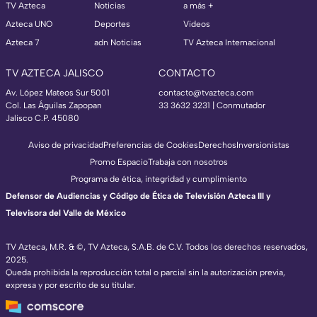
TV Azteca
Noticias
a más +
Azteca UNO
Deportes
Videos
Azteca 7
adn Noticias
TV Azteca Internacional
TV AZTECA JALISCO
CONTACTO
Av. López Mateos Sur 5001
contacto@tvazteca.com
Col. Las Águilas Zapopan
33 3632 3231 | Conmutador
Jalisco C.P. 45080
Aviso de privacidad
Preferencias de Cookies
Derechos
Inversionistas
Promo Espacio
Trabaja con nosotros
Programa de ética, integridad y cumplimiento
Defensor de Audiencias y Código de Ética de Televisión Azteca III y
Televisora del Valle de México
TV Azteca, M.R. & ©, TV Azteca, S.A.B. de C.V. Todos los derechos reservados,
2025.
Queda prohibida la reproducción total o parcial sin la autorización previa,
expresa y por escrito de su titular.