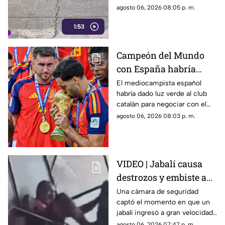
automovilistas, motociclistas,
agosto 06, 2026 08:05 p. m.
ciclistas y peatones que
1:53
transitan por la zona.
Campeón del Mundo
con España habría
rechazado al Real
El mediocampista español
habría dado luz verde al club
Madrid para fichar con
catalán para negociar con el
el Barcelona
Manchester City, mientras el
agosto 06, 2026 08:03 p. m.
conjunto blanco pierde terreno
en una de las operaciones más
importantes del mercado.
VIDEO | Jabalí causa
destrozos y embiste a
clientes luego de entrar
Una cámara de seguridad
captó el momento en que un
a un negocio
jabalí ingresó a gran velocidad
a un establecimiento en la
agosto 06, 2026 07:47 p. m.