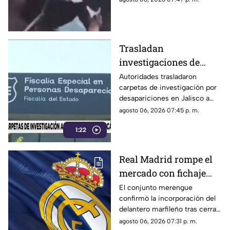
India, atacó a los clientes y
dejó a un hombre de 60 años
con diversas lesiones.
Trasladan
investigaciones de
personas
Autoridades trasladaron
carpetas de investigación por
desaparecidas en
desapariciones en Jalisco a
Jalisco a Zacatecas y
fiscalías de Zacatecas y
agosto 06, 2026 07:45 p. m.
Michoacán
Michoacán para fortalecer los
1:22
trabajos de búsqueda y
seguimiento.
Real Madrid rompe el
mercado con fichaje
récord de 135 millones
El conjunto merengue
confirmó la incorporación del
de euros por una joven
delantero marfileño tras cerrar
promesa
un acuerdo con el RB Leipzig.
agosto 06, 2026 07:31 p. m.