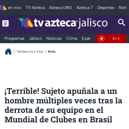
en vivo
TV Azteca
Azteca UNO
Azteca 7
Deportes
Notic
Programas
Jalisco
Noticias
Clima
Espectáculos
Deportes
En Vivo
Tendencia y Viral
Nota
¡Terrible! Sujeto apuñala a un
hombre múltiples veces tras la
derrota de su equipo en el
Mundial de Clubes en Brasil