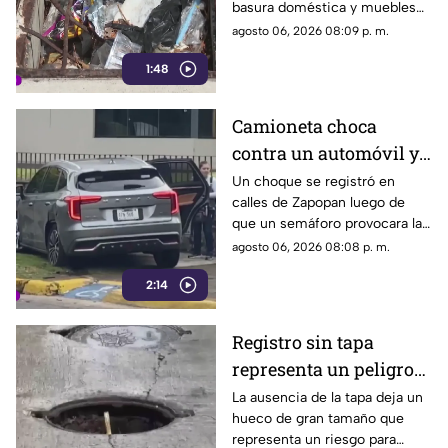
basura doméstica y muebles
acumulación de
viejos hasta animales muertos,
agosto 06, 2026 08:09 p. m.
residuos.
una situación que ha generado
1:48
molestias entre los vecinos,
quienes exigen una solución
ante el riesgo sanitario y las
Camioneta choca
condiciones insalubres del
contra un automóvil y
lugar.
termina sobre la
Un choque se registró en
calles de Zapopan luego de
banqueta
que un semáforo provocara la
colisión entre dos vehículos.
agosto 06, 2026 08:08 p. m.
2:14
Registro sin tapa
representa un peligro
en avenida Miguel
La ausencia de la tapa deja un
hueco de gran tamaño que
López de Legaspi
representa un riesgo para