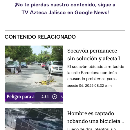
¡No te pierdas nuestro contenido, sigue a
TV Azteca Jalisco en Google News!
CONTENIDO RELACIONADO
Socavón permanece
sin solución y afecta la
circulación en calle
El socavón ubicado a mitad de
la calle Barcelona continúa
Barcelona
causando problemas para
quienes circulan por la zona,
agosto 06, 2026 08:32 p. m.
ya que, pese a ser cubierto en
2:34
varias ocasiones, vuelve a
aparecer con el paso del
tiempo.
Hombre es captado
robando una bicicleta
al ingresar a cochera
Luego de dos intentos, un