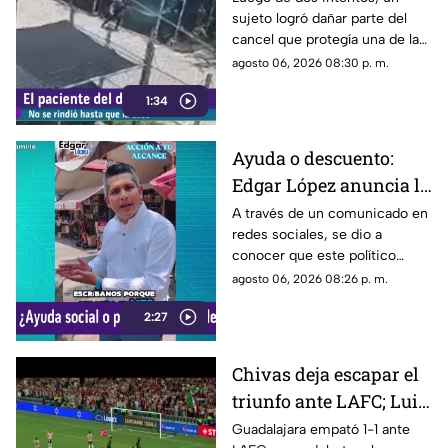
sujeto logró dañar parte del
ajena en calle Rancho
cancel que protegía una de las
Rodeo
puertas de una cochera
agosto 06, 2026 08:30 p. m.
ubicada sobre la calle Rancho
1:34
Rodeo, lo que le permitió
ingresar al inmueble.
Ayuda o descuento:
Edgar López anuncia la
nueva estrategia para
A través de un comunicado en
redes sociales, se dio a
ayudar algunas
conocer que este político
familias
presuntamente busca ayudar a
agosto 06, 2026 08:26 p. m.
la comunidad de Tonalá con
2:27
este descuento.
Chivas deja escapar el
triunfo ante LAFC; Luis
Romo es señalado por
Guadalajara empató 1-1 ante